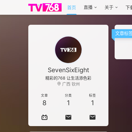
直播
关于
首页
下
文章标
SevenSixEight
精彩的768 让生活添色彩
广西 钦州
文章
分类
标签
8
1
1